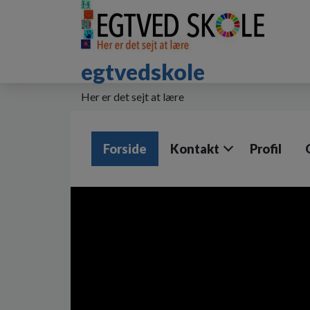
G
å
t
i
egtvedskole
l
h
o
Her er det sejt at lære
v
e
d
Forside
Kontakt
Profil
i
n
d
h
o
l
d
e
t