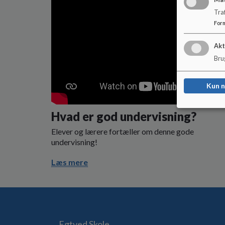
Tra
For
Akt
Brug
Kun 
Hvad er god undervisning?
Elever og lærere fortæller om denne gode
undervisning!
Læs mere
Egtved Skole