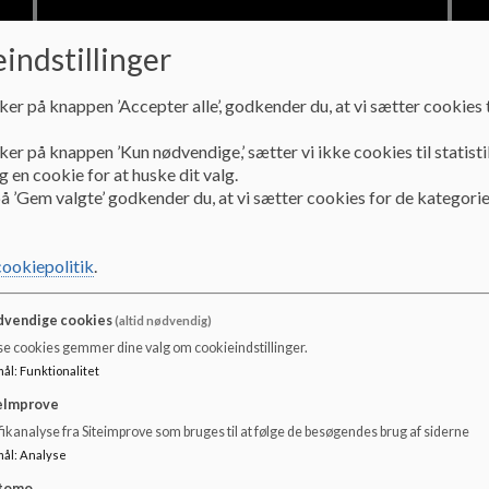
indstillinger
ker på knappen ’Accepter alle’, godkender du, at vi sætter cookies t
Forældre
Me
ker på knappen ’Kun nødvendige,’ sætter vi ikke cookies til statisti
Egtved Skole - fra forældrenes perspektiv.
Egtv
 en cookie for at huske dit valg.
å ’Gem valgte’ godkender du, at vi sætter cookies for de kategorie
cookiepolitik
.
vendige cookies
(altid nødvendig)
se cookies gemmer dine valg om cookieindstillinger.
Læs mere
Læs
mål
:
Funktionalitet
eImprove
ikanalyse fra Siteimprove som bruges til at følge de besøgendes brug af siderne
mål
:
Analyse
tomo