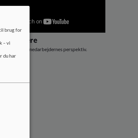
il brug for
darbejdere
k – vi
ed Skole - fra medarbejdernes perspektiv.
r du har
 mere