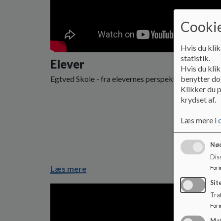
Cookie
Hvis du klik
statistik.
Elever
Hvis du klik
Egtved Skole - fra elevernes perspektiv.
benytter dog
Klikker du p
krydset af.
Læs mere i
Nød
Dis
Læs mere
For
Sit
Traf
For
Ma