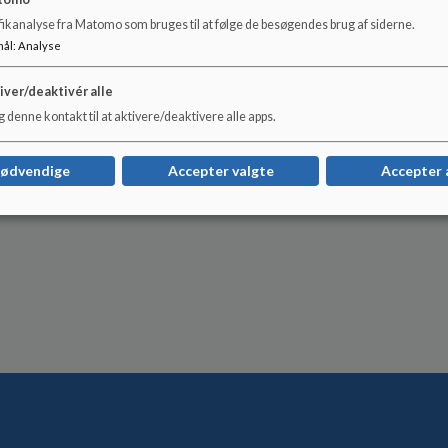
fikanalyse fra Matomo som bruges til at følge de besøgendes brug af siderne.
mål
:
Analyse
iver/deaktivér alle
 denne kontakt til at aktivere/deaktivere alle apps.
nødvendige
Accepter valgte
Accepter 