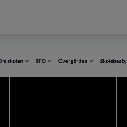
Om skolen
SFO
Overgården
Skolebesty